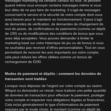
messages marketing via certains canaux ou tous. Ils peuvent
quand même vous envoyer certains messages même si vous
leur dites de ne pas faire de marketing. Il s'agit de messages
concernant le service et la sécurité de votre compte dont vous
avez besoin pour le maintenir en fonctionnement. Il peut s'agir
de demandes de vérification, de demandes de changement de
mot de passe, de confirmations de paiements (comme un dépôt
de 100) ou de modifications des conditions de bonus que vous
avez déjà acceptées. Vous pouvez demander à limiter le
marketing basé sur votre historique de jeu ou de bonus si vous
ne souhaitez pas recevoir d'offres personnalisées. Tout en vous
permettant de recevoir les avis importants sur votre compte,
cela peut réduire les offres ciblées comme un bonus de
rechargement de €200.
Modes de paiement et dépôts : comment les données de
transaction sont traitées
Lorsque vous déposez de l'argent sur votre compte au casino
Winpot ou demandez un retrait, nous traitons une petite quantité
de données de transaction pour effectuer le paiement, protéger
votre compte et respecter nos obligations légales et financières.
Cela inclut généralement le type d'informations de paiement
requises par le mode choisi, le montant (comme un dépôt de