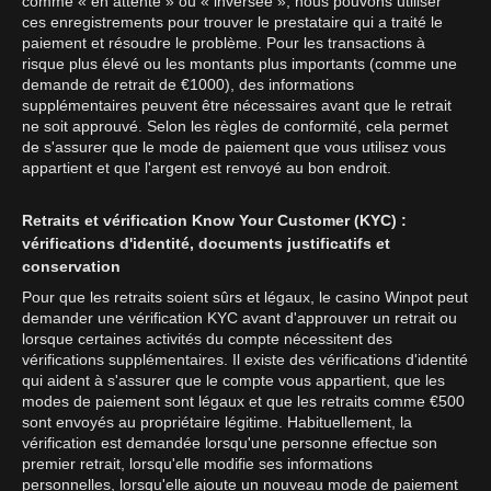
comme « en attente » ou « inversée », nous pouvons utiliser
ces enregistrements pour trouver le prestataire qui a traité le
paiement et résoudre le problème. Pour les transactions à
risque plus élevé ou les montants plus importants (comme une
demande de retrait de €1000), des informations
supplémentaires peuvent être nécessaires avant que le retrait
ne soit approuvé. Selon les règles de conformité, cela permet
de s'assurer que le mode de paiement que vous utilisez vous
appartient et que l'argent est renvoyé au bon endroit.
Retraits et vérification Know Your Customer (KYC) :
vérifications d'identité, documents justificatifs et
conservation
Pour que les retraits soient sûrs et légaux, le casino Winpot peut
demander une vérification KYC avant d'approuver un retrait ou
lorsque certaines activités du compte nécessitent des
vérifications supplémentaires. Il existe des vérifications d'identité
qui aident à s'assurer que le compte vous appartient, que les
modes de paiement sont légaux et que les retraits comme €500
sont envoyés au propriétaire légitime. Habituellement, la
vérification est demandée lorsqu'une personne effectue son
premier retrait, lorsqu'elle modifie ses informations
personnelles, lorsqu'elle ajoute un nouveau mode de paiement