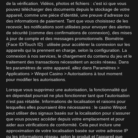
de la vérification. Vidéos, photos et fichiers : c'est ici que vous
pouvez télécharger des documents depuis le stockage de votre
appareil, comme une pièce d'identité, une preuve d'adresse ou
des informations de paiement. Tant que vous choisissez de les
recevoir, les notifications sont utilisées pour envoyer des alertes
de sécurité (comme des confirmations de connexion), des mises
à jour de compte et des messages promotionnels. Biométrie
(Face ID/Touch ID) : utilisée pour accélérer la connexion sur les
appareils qui la prennent en charge, selon la configuration. La
connexion à nos services, le chargement du contenu du jeu et le
traitement des transactions nécessitent un accès réseau. Dans
les paramètres de votre appareil, allez dans Paramètres >
Applications > Winpot Casino > Autorisations à tout moment
pour modifier les autorisations.
Lorsque vous supprimez une autorisation, la fonctionnalité qui
en dépendait pourrait ne plus fonctionner tant que l'autorisation
n'est pas rétablie. Informations de localisation et raisons pour
lesquelles elles pourraient être nécessaires : le casino Winpot
peut utiliser des signaux basés sur la localisation pour s'assurer
que vous pouvez accéder depuis votre emplacement et pour
aider aux vérifications de conformité. Cela peut inclure une
approximation de votre localisation basée sur votre adresse IP
ou les informations réseau, selon le produit et l'appareil que