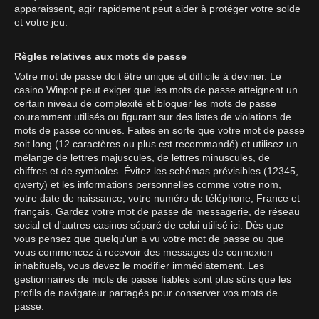
apparaissent, agir rapidement peut aider à protéger votre solde
et votre jeu.
Règles relatives aux mots de passe
Votre mot de passe doit être unique et difficile à deviner. Le
casino Winpot peut exiger que les mots de passe atteignent un
certain niveau de complexité et bloquer les mots de passe
couramment utilisés ou figurant sur des listes de violations de
mots de passe connues. Faites en sorte que votre mot de passe
soit long (12 caractères ou plus est recommandé) et utilisez un
mélange de lettres majuscules, de lettres minuscules, de
chiffres et de symboles. Évitez les schémas prévisibles (12345,
qwerty) et les informations personnelles comme votre nom,
votre date de naissance, votre numéro de téléphone, France et
français. Gardez votre mot de passe de messagerie, de réseau
social et d'autres casinos séparé de celui utilisé ici. Dès que
vous pensez que quelqu'un a vu votre mot de passe ou que
vous commencez à recevoir des messages de connexion
inhabituels, vous devez le modifier immédiatement. Les
gestionnaires de mots de passe fiables sont plus sûrs que les
profils de navigateur partagés pour conserver vos mots de
passe.