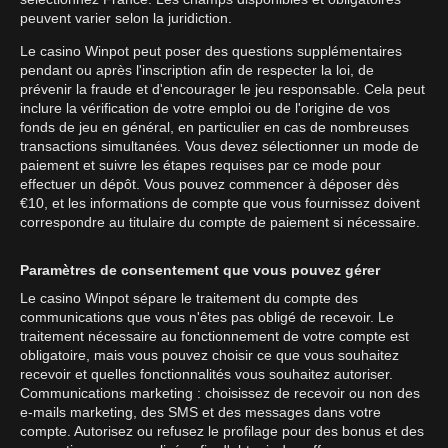
peuvent varier selon la juridiction.
Le casino Winpot peut poser des questions supplémentaires
pendant ou après l'inscription afin de respecter la loi, de
prévenir la fraude et d'encourager le jeu responsable. Cela peut
inclure la vérification de votre emploi ou de l'origine de vos
fonds de jeu en général, en particulier en cas de nombreuses
transactions simultanées. Vous devez sélectionner un mode de
paiement et suivre les étapes requises par ce mode pour
effectuer un dépôt. Vous pouvez commencer à déposer dès
€10, et les informations de compte que vous fournissez doivent
correspondre au titulaire du compte de paiement si nécessaire.
Paramètres de consentement que vous pouvez gérer
Le casino Winpot sépare le traitement du compte des
communications que vous n'êtes pas obligé de recevoir. Le
traitement nécessaire au fonctionnement de votre compte est
obligatoire, mais vous pouvez choisir ce que vous souhaitez
recevoir et quelles fonctionnalités vous souhaitez autoriser.
Communications marketing : choisissez de recevoir ou non des
e-mails marketing, des SMS et des messages dans votre
compte. Autorisez ou refusez le profilage pour des bonus et des