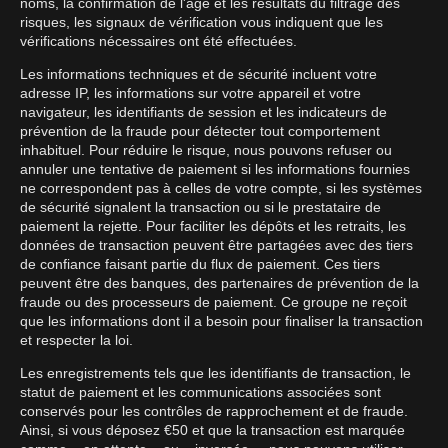
noms, la confirmation de l'âge et les résultats du filtrage des
risques, les signaux de vérification vous indiquent que les
vérifications nécessaires ont été effectuées.
Les informations techniques et de sécurité incluent votre
adresse IP, les informations sur votre appareil et votre
navigateur, les identifiants de session et les indicateurs de
prévention de la fraude pour détecter tout comportement
inhabituel. Pour réduire le risque, nous pouvons refuser ou
annuler une tentative de paiement si les informations fournies
ne correspondent pas à celles de votre compte, si les systèmes
de sécurité signalent la transaction ou si le prestataire de
paiement la rejette. Pour faciliter les dépôts et les retraits, les
données de transaction peuvent être partagées avec des tiers
de confiance faisant partie du flux de paiement. Ces tiers
peuvent être des banques, des partenaires de prévention de la
fraude ou des processeurs de paiement. Ce groupe ne reçoit
que les informations dont il a besoin pour finaliser la transaction
et respecter la loi.
Les enregistrements tels que les identifiants de transaction, le
statut de paiement et les communications associées sont
conservés pour les contrôles de rapprochement et de fraude.
Ainsi, si vous déposez €50 et que la transaction est marquée