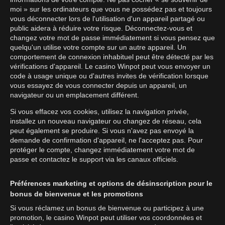
moi » sur les ordinateurs que vous ne possédez pas et toujours
vous déconnecter lors de l'utilisation d'un appareil partagé ou
public aidera à réduire votre risque. Déconnectez-vous et
changez votre mot de passe immédiatement si vous pensez que
quelqu'un utilise votre compte sur un autre appareil. Un
comportement de connexion inhabituel peut être détecté par les
vérifications d'appareil. Le casino Winpot peut vous envoyer un
code à usage unique ou d'autres invites de vérification lorsque
vous essayez de vous connecter depuis un appareil, un
navigateur ou un emplacement différent.
Si vous effacez vos cookies, utilisez la navigation privée,
installez un nouveau navigateur ou changez de réseau, cela
peut également se produire. Si vous n'avez pas envoyé la
demande de confirmation d'appareil, ne l'acceptez pas. Pour
protéger le compte, changez immédiatement votre mot de
passe et contactez le support via les canaux officiels.
Préférences marketing et options de désinscription pour le
bonus de bienvenue et les promotions
Si vous réclamez un bonus de bienvenue ou participez à une
promotion, le casino Winpot peut utiliser vos coordonnées et