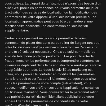
vous utilisez. La plupart du temps, nous n'avons pas besoin d'un
suivi GPS précis en permanence pour vous permettre de jouer.
L'activation des services de localisation ou la modification des
paramètres de votre appareil d'une localisation précise à une
localisation approximative peut vous être demandée si une
fonctionnalité nécessite une confirmation de localisation
supplémentaire.
Certains sites peuvent ne pas vous permettre de vous
connecter, de placer des paris ou de retirer de l'argent tant que
votre localisation n'est pas vérifiée si vous refusez l'accès aux
endroits où cela est nécessaire. Choix de suivi sur mobile Le
suivi du téléphone portable peut être utilisé pour détecter la
fraude, mesurer les performances et comprendre comment les
joueurs se déplacent dans le casino afin de le rendre plus stable
et agréable pour tous. Lorsque le suivi lié au marketing est
utilisé, vous pouvez le contrôler en modifiant les paramètres
dans le produit et sur l'appareil lui-même. Lorsque vous allez
dans les paramètres de votre compte (s'ils existent), vous
pouvez modifier vos préférences dans l'application et certaines
notifications marketing. Vous pouvez limiter la personnalisation
des publicités ou réinitialiser l'identifiant publicitaire de votre
appareil dans les paramètres de confidentialité de votre
système d'exploitation mobile.