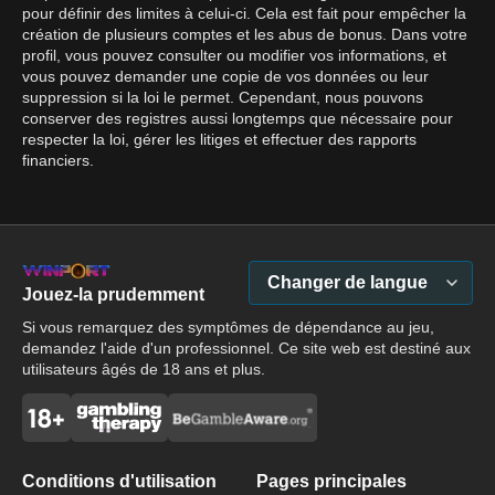
pour définir des limites à celui-ci. Cela est fait pour empêcher la
création de plusieurs comptes et les abus de bonus. Dans votre
profil, vous pouvez consulter ou modifier vos informations, et
vous pouvez demander une copie de vos données ou leur
suppression si la loi le permet. Cependant, nous pouvons
conserver des registres aussi longtemps que nécessaire pour
respecter la loi, gérer les litiges et effectuer des rapports
financiers.
Changer de langue
Jouez-la prudemment
Si vous remarquez des symptômes de dépendance au jeu,
demandez l'aide d'un professionnel. Ce site web est destiné aux
utilisateurs âgés de 18 ans et plus.
Conditions d'utilisation
Pages principales