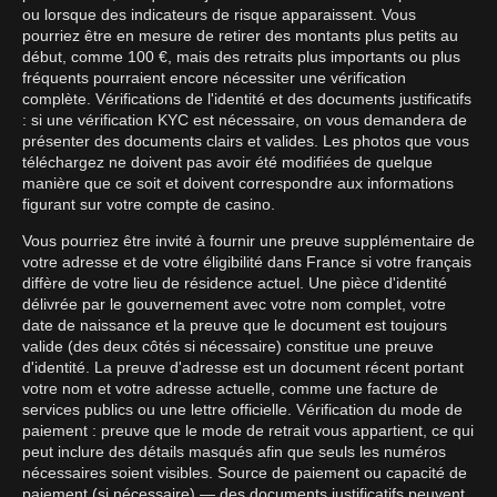
ou lorsque des indicateurs de risque apparaissent. Vous
pourriez être en mesure de retirer des montants plus petits au
début, comme 100 €, mais des retraits plus importants ou plus
fréquents pourraient encore nécessiter une vérification
complète. Vérifications de l'identité et des documents justificatifs
: si une vérification KYC est nécessaire, on vous demandera de
présenter des documents clairs et valides. Les photos que vous
téléchargez ne doivent pas avoir été modifiées de quelque
manière que ce soit et doivent correspondre aux informations
figurant sur votre compte de casino.
Vous pourriez être invité à fournir une preuve supplémentaire de
votre adresse et de votre éligibilité dans France si votre français
diffère de votre lieu de résidence actuel. Une pièce d'identité
délivrée par le gouvernement avec votre nom complet, votre
date de naissance et la preuve que le document est toujours
valide (des deux côtés si nécessaire) constitue une preuve
d'identité. La preuve d'adresse est un document récent portant
votre nom et votre adresse actuelle, comme une facture de
services publics ou une lettre officielle. Vérification du mode de
paiement : preuve que le mode de retrait vous appartient, ce qui
peut inclure des détails masqués afin que seuls les numéros
nécessaires soient visibles. Source de paiement ou capacité de
paiement (si nécessaire) — des documents justificatifs peuvent