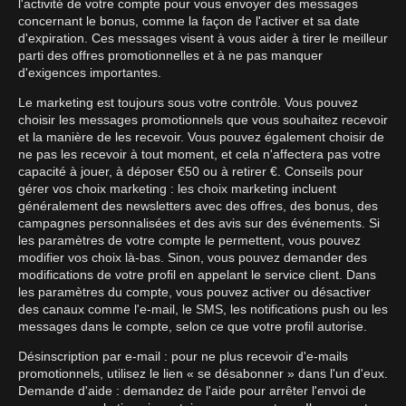
l'activité de votre compte pour vous envoyer des messages
concernant le bonus, comme la façon de l'activer et sa date
d'expiration. Ces messages visent à vous aider à tirer le meilleur
parti des offres promotionnelles et à ne pas manquer
d'exigences importantes.
Le marketing est toujours sous votre contrôle. Vous pouvez
choisir les messages promotionnels que vous souhaitez recevoir
et la manière de les recevoir. Vous pouvez également choisir de
ne pas les recevoir à tout moment, et cela n'affectera pas votre
capacité à jouer, à déposer €50 ou à retirer €. Conseils pour
gérer vos choix marketing : les choix marketing incluent
généralement des newsletters avec des offres, des bonus, des
campagnes personnalisées et des avis sur des événements. Si
les paramètres de votre compte le permettent, vous pouvez
modifier vos choix là-bas. Sinon, vous pouvez demander des
modifications de votre profil en appelant le service client. Dans
les paramètres du compte, vous pouvez activer ou désactiver
des canaux comme l'e-mail, le SMS, les notifications push ou les
messages dans le compte, selon ce que votre profil autorise.
Désinscription par e-mail : pour ne plus recevoir d'e-mails
promotionnels, utilisez le lien « se désabonner » dans l'un d'eux.
Demande d'aide : demandez de l'aide pour arrêter l'envoi de