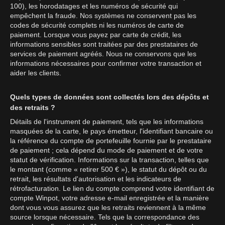
100), les horodatages et les numéros de sécurité qui
empêchent la fraude. Nos systèmes ne conservent pas les
codes de sécurité complets ni les numéros de carte de
paiement. Lorsque vous payez par carte de crédit, les
informations sensibles sont traitées par des prestataires de
services de paiement agréés. Nous ne conservons que les
informations nécessaires pour confirmer votre transaction et
aider les clients.
Quels types de données sont collectés lors des dépôts et
des retraits ?
Détails de l'instrument de paiement, tels que les informations
masquées de la carte, le pays émetteur, l'identifiant bancaire ou
la référence du compte de portefeuille fournie par le prestataire
de paiement ; cela dépend du mode de paiement et de votre
statut de vérification. Informations sur la transaction, telles que
le montant (comme « retirer 500 € »), le statut du dépôt ou du
retrait, les résultats d'autorisation et les indicateurs de
rétrofacturation. Le lien du compte comprend votre identifiant de
compte Winpot, votre adresse e-mail enregistrée et la manière
dont vous vous assurez que les retraits reviennent à la même
source lorsque nécessaire. Tels que la correspondance des