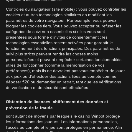
Contrôles du navigateur (site mobile) : vous pouvez contrôler les
cookies et autres technologies similaires en modifiant les
paramètres de votre navigateur. Par exemple, vous pouvez
bloquer les cookies tiers. Vous pouvez accepter ou refuser les
catégories de suivi non essentielles si elles vous sont
présentées sous forme d'invites de consentement ; les
technologies essentielles restent activées pour garantir le
fonctionnement des fonctions principales. Des paramètres de
suivi plus stricts peuvent rendre les choses moins
personnalisées et peuvent empêcher certaines fonctionnalités
utiles de fonctionner (comme la mémorisation de vos
préférences), mais ils ne devraient pas vous empêcher de jouer
aux jeux ou d'effectuer des actions liées au compte comme
déposer €20 ou demander un retrait, tant que les vérifications
de vérification et de sécurité sont effectuées.
Obtention de licences, chiffrement des données et
prévention de la fraude
sont autant de moyens par lesquels le casino Winpot protège
les informations des joueurs. Les informations personnelles,
l'accès au compte et le jeu sont protégés en permanence. Afin