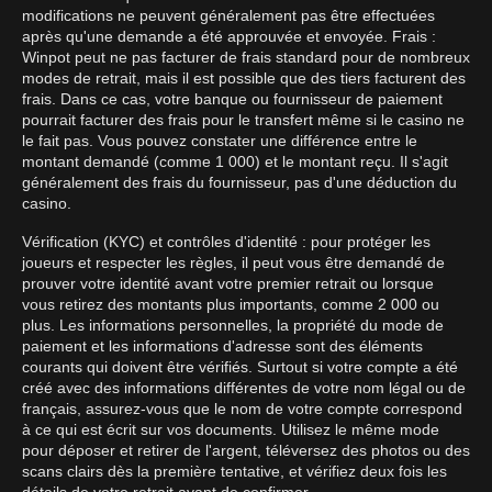
modifications ne peuvent généralement pas être effectuées
après qu'une demande a été approuvée et envoyée. Frais :
Winpot peut ne pas facturer de frais standard pour de nombreux
modes de retrait, mais il est possible que des tiers facturent des
frais. Dans ce cas, votre banque ou fournisseur de paiement
pourrait facturer des frais pour le transfert même si le casino ne
le fait pas. Vous pouvez constater une différence entre le
montant demandé (comme 1 000) et le montant reçu. Il s'agit
généralement des frais du fournisseur, pas d'une déduction du
casino.
Vérification (KYC) et contrôles d'identité : pour protéger les
joueurs et respecter les règles, il peut vous être demandé de
prouver votre identité avant votre premier retrait ou lorsque
vous retirez des montants plus importants, comme 2 000 ou
plus. Les informations personnelles, la propriété du mode de
paiement et les informations d'adresse sont des éléments
courants qui doivent être vérifiés. Surtout si votre compte a été
créé avec des informations différentes de votre nom légal ou de
français, assurez-vous que le nom de votre compte correspond
à ce qui est écrit sur vos documents. Utilisez le même mode
pour déposer et retirer de l'argent, téléversez des photos ou des
scans clairs dès la première tentative, et vérifiez deux fois les