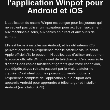
l'application Winpot pour
Android et iOS
L'application du casino Winpot est conçue pour les joueurs qui
ne veulent pas utiliser un navigateur pour accéder rapidement
aux machines à sous, aux tables en direct et aux outils de
compte.
Elle est facile à installer sur Android, et les utilisateurs iOS
peuvent accéder à l'expérience mobile officielle via un canal
Apple officiel s'ils le peuvent. N'oubliez pas d'utiliser uniquement
la source officielle Winpot avant de télécharger. Cela vous évite
d'obtenir des copies falsifiées et garantit que votre connexion,
vos dépôts et vos retraits passent par la vraie plateforme
cryptée. C'est idéal pour les joueurs qui veulent obtenir
l'expérience complète de l'application sur la plupart des
appareils Android pour apprendre à télécharger et installer
Android (installation APK).