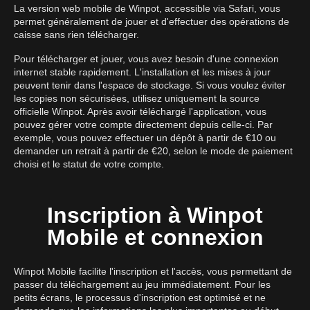
La version web mobile de Winpot, accessible via Safari, vous
permet généralement de jouer et d'effectuer des opérations de
caisse sans rien télécharger.
Pour télécharger et jouer, vous avez besoin d'une connexion
internet stable rapidement. L'installation et les mises à jour
peuvent tenir dans l'espace de stockage. Si vous voulez éviter
les copies non sécurisées, utilisez uniquement la source
officielle Winpot. Après avoir téléchargé l'application, vous
pouvez gérer votre compte directement depuis celle-ci. Par
exemple, vous pouvez effectuer un dépôt à partir de €10 ou
demander un retrait à partir de €20, selon le mode de paiement
choisi et le statut de votre compte.
Inscription à Winpot
Mobile et connexion
Winpot Mobile facilite l'inscription et l'accès, vous permettant de
passer du téléchargement au jeu immédiatement. Pour les
petits écrans, le processus d'inscription est optimisé et ne