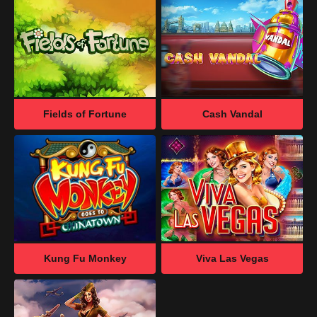
Fields of Fortune
Cash Vandal
Kung Fu Monkey
Viva Las Vegas