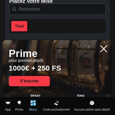
Placez Votre Mise
Tout
07.08.2026
23:00
Prime
Chicago Blackhawks
Detroit Red Wings
pour premier dépôt
1
X
2
1000€ + 250 FS
2
3.8
3
S'inscrire
07.08.2026
21:40
Brazil
Italy
1
X
2
1.8
2.9
2.2
App
Prime
Menu
Code promotionnel
Aucune prime sans dépôt