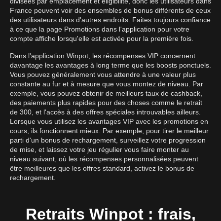
divisées par emplacement et éligibilité, donc les utilisateurs dans
France peuvent voir des ensembles de bonus différents de ceux
des utilisateurs dans d'autres endroits. Faites toujours confiance
à ce que la page Promotions dans l'application pour votre
compte affiche lorsqu'elle est activée pour la première fois.
Dans l'application Winpot, les récompenses VIP concernent
davantage les avantages à long terme que les boosts ponctuels.
Vous pouvez généralement vous attendre à une valeur plus
constante au fur et à mesure que vous montez de niveau. Par
exemple, vous pouvez obtenir de meilleurs taux de cashback,
des paiements plus rapides pour des choses comme le retrait
de 300, et l'accès à des offres spéciales introuvables ailleurs.
Lorsque vous utilisez les avantages VIP avec les promotions en
cours, ils fonctionnent mieux. Par exemple, pour tirer le meilleur
parti d'un bonus de rechargement, surveillez votre progression
de mise, et laissez votre jeu régulier vous faire monter au
niveau suivant, où les récompenses personnalisées peuvent
être meilleures que les offres standard, activez le bonus de
rechargement.
Retraits Winpot : frais,