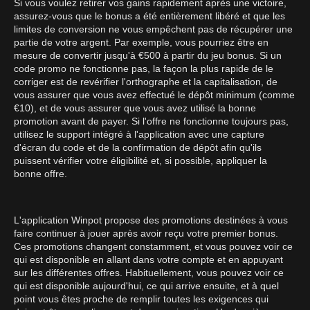
Si vous voulez retirer vos gains rapidement après une victoire,
assurez-vous que le bonus a été entièrement libéré et que les
limites de conversion ne vous empêchent pas de récupérer une
partie de votre argent. Par exemple, vous pourriez être en
mesure de convertir jusqu'à €500 à partir du jeu bonus. Si un
code promo ne fonctionne pas, la façon la plus rapide de le
corriger est de revérifier l'orthographe et la capitalisation, de
vous assurer que vous avez effectué le dépôt minimum (comme
€10), et de vous assurer que vous avez utilisé la bonne
promotion avant de payer. Si l'offre ne fonctionne toujours pas,
utilisez le support intégré à l'application avec une capture
d'écran du code et de la confirmation de dépôt afin qu'ils
puissent vérifier votre éligibilité et, si possible, appliquer la
bonne offre.
L'application Winpot propose des promotions destinées à vous
faire continuer à jouer après avoir reçu votre premier bonus.
Ces promotions changent constamment, et vous pouvez voir ce
qui est disponible en allant dans votre compte et en appuyant
sur les différentes offres. Habituellement, vous pouvez voir ce
qui est disponible aujourd'hui, ce qui arrive ensuite, et à quel
point vous êtes proche de remplir toutes les exigences qui