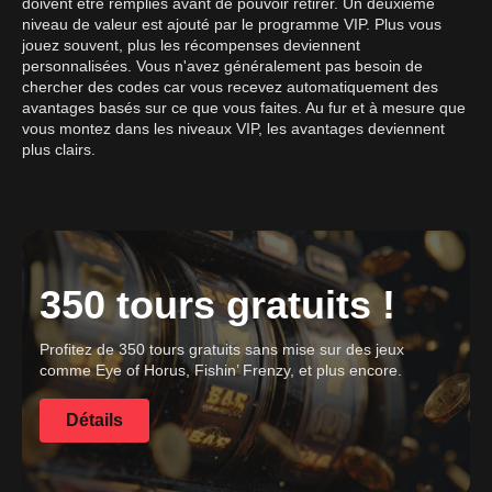
doivent être remplies avant de pouvoir retirer. Un deuxième
niveau de valeur est ajouté par le programme VIP. Plus vous
jouez souvent, plus les récompenses deviennent
personnalisées. Vous n'avez généralement pas besoin de
chercher des codes car vous recevez automatiquement des
avantages basés sur ce que vous faites. Au fur et à mesure que
vous montez dans les niveaux VIP, les avantages deviennent
plus clairs.
350 tours gratuits !
Profitez de 350 tours gratuits sans mise sur des jeux
comme Eye of Horus, Fishin’ Frenzy, et plus encore.
Détails