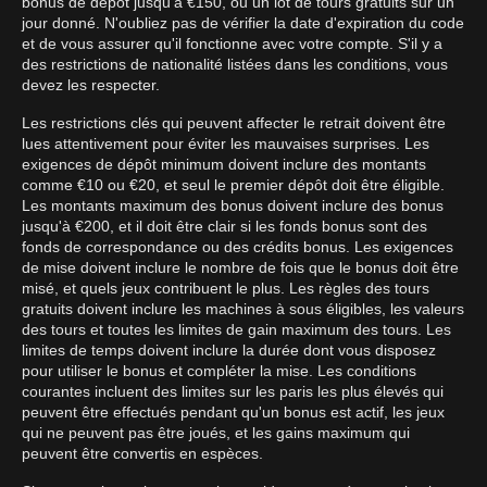
bonus de dépôt jusqu'à €150, ou un lot de tours gratuits sur un
jour donné. N'oubliez pas de vérifier la date d'expiration du code
et de vous assurer qu'il fonctionne avec votre compte. S'il y a
des restrictions de nationalité listées dans les conditions, vous
devez les respecter.
Les restrictions clés qui peuvent affecter le retrait doivent être
lues attentivement pour éviter les mauvaises surprises. Les
exigences de dépôt minimum doivent inclure des montants
comme €10 ou €20, et seul le premier dépôt doit être éligible.
Les montants maximum des bonus doivent inclure des bonus
jusqu'à €200, et il doit être clair si les fonds bonus sont des
fonds de correspondance ou des crédits bonus. Les exigences
de mise doivent inclure le nombre de fois que le bonus doit être
misé, et quels jeux contribuent le plus. Les règles des tours
gratuits doivent inclure les machines à sous éligibles, les valeurs
des tours et toutes les limites de gain maximum des tours. Les
limites de temps doivent inclure la durée dont vous disposez
pour utiliser le bonus et compléter la mise. Les conditions
courantes incluent des limites sur les paris les plus élevés qui
peuvent être effectués pendant qu'un bonus est actif, les jeux
qui ne peuvent pas être joués, et les gains maximum qui
peuvent être convertis en espèces.