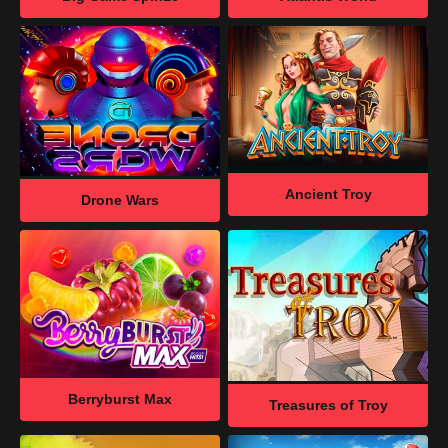
Ancient Troy
Caribbean Beach Poker
Berryburst Max
Treasures of Troy