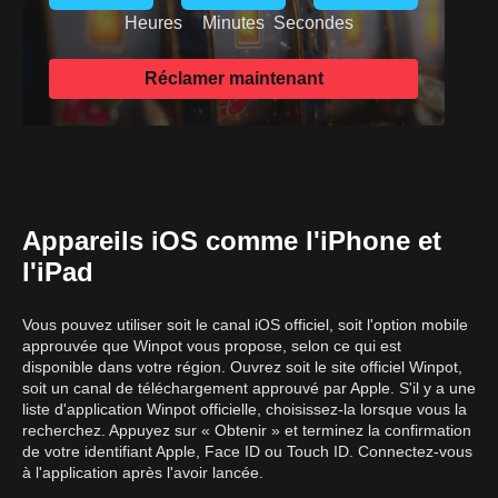
Heures
Minutes
Secondes
Réclamer maintenant
Appareils iOS comme l'iPhone et
l'iPad
Vous pouvez utiliser soit le canal iOS officiel, soit l'option mobile
approuvée que Winpot vous propose, selon ce qui est
disponible dans votre région. Ouvrez soit le site officiel Winpot,
soit un canal de téléchargement approuvé par Apple. S'il y a une
liste d'application Winpot officielle, choisissez-la lorsque vous la
recherchez. Appuyez sur « Obtenir » et terminez la confirmation
de votre identifiant Apple, Face ID ou Touch ID. Connectez-vous
à l'application après l'avoir lancée.