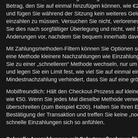
Betrag, den Sie auf einmal hinzufügen können, wie 
und fügen Sie während der Sitzung kein weiteres Ge
einzahlen zu müssen. Versuchen Sie nicht, verlorenes
Sie dies nach sorgfältiger Überlegung und nicht, weil
Änderungen vor, nachdem Sie bequem innerhalb davo
Mit Zahlungsmethoden-Filtern können Sie Optionen sch
eine Methode kleinere Nachzahlungen wie Einzahlung 
Sie zu einer „schnelleren“ Methode wechseln, nur um m
und legen Sie ein Limit fest, wie viel Sie auf einmal 
Mindestnachzahlung verhindert, dass Sie auf eine gr
Mobilfreundlich: Hält den Checkout-Prozess auf klein
wie €50. Wenn Sie jedes Mal dieselbe Methode verwe
überschreiten (zum Beispiel €200). Halten Sie Ihren 
Bestätigung der Transaktion und treffen Sie keine „n
schnelle Einzahlungen sich so anfühlen.