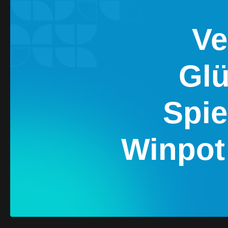
Ve
Glü
Spie
Winpot