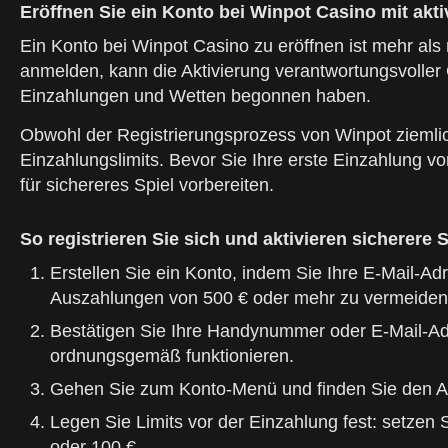
Eröffnen Sie ein Konto bei Winpot Casino mit akt
Ein Konto bei Winpot Casino zu eröffnen ist mehr als 
anmelden, kann die Aktivierung verantwortungsvoller 
Einzahlungen und Wetten begonnen haben.
Obwohl der Registrierungsprozess von Winpot ziemlich
Einzahlungslimits. Bevor Sie Ihre erste Einzahlung vo
für sichereres Spiel vorbereiten.
So registrieren Sie sich und aktivieren sicherere 
Erstellen Sie ein Konto, indem Sie Ihre E-Mail-
Auszahlungen von 500 € oder mehr zu vermeiden,
Bestätigen Sie Ihre Handynummer oder E-Mail-Adr
ordnungsgemäß funktionieren.
Gehen Sie zum Konto-Menü und finden Sie den Absc
Legen Sie Limits vor der Einzahlung fest: setzen S
oder 100 €.