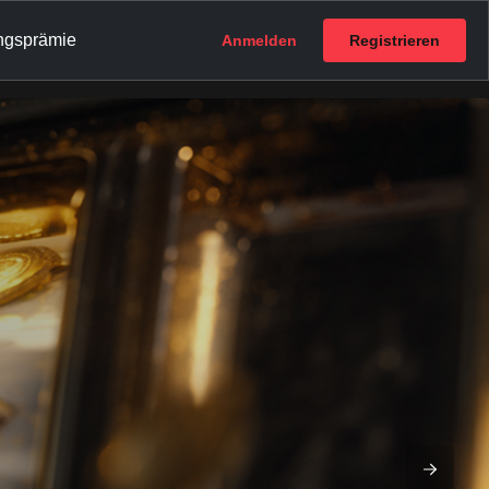
ngsprämie
Anmelden
Registrieren