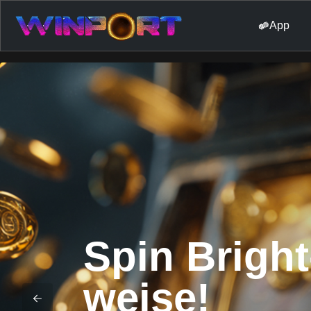
App
Spin Bright
weise!