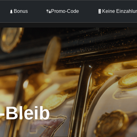
Bonus
Promo-Code
Keine Einzahlu
-Bleib