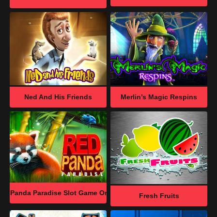
Winpot Casino: Mit Vertrauen Spielen – Lizenziert Und
Sicher In Deutschland
Warum Winpot Die Richtige Wahl Für Sicheres Gaming
Ist
Winpot Casino Auf Ihrem Telefon: Spielen Sie Spiele
Wann Und Wo Immer Sie Wollen!
Warum Unsere Mobile Erfahrung Wählen?
Ned And His Friends
Merlin’s Magic Respins
Kommen Sie Zu Winpot Casinos Besonderen
Veranstaltungen: Haben Sie Eine Tolle Zeit Bei
Deutschland Festivitäten!
Festival-Highlights Erwarten
Schließen Sie Sich Den Gewinnern Bei Winpot Casino
An: Menschen In Deutschland Gewinnen Geld!
Wie Man Seine Chancen Verbessert
ed Panda Paradise Slot Game Online
Fresh Fruits
Möglichkeiten Zum Einzahlen Und Auszahlen Für
Winpot Casino