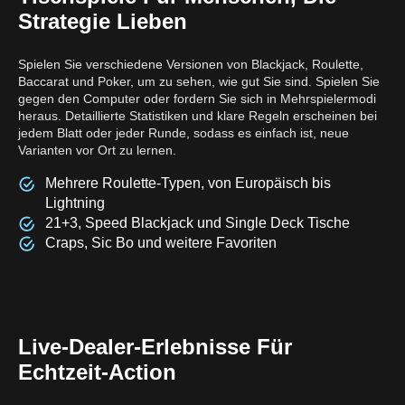
Strategie Lieben
Spielen Sie verschiedene Versionen von Blackjack, Roulette,
Baccarat und Poker, um zu sehen, wie gut Sie sind. Spielen Sie
gegen den Computer oder fordern Sie sich in Mehrspielermodi
heraus. Detaillierte Statistiken und klare Regeln erscheinen bei
jedem Blatt oder jeder Runde, sodass es einfach ist, neue
Varianten vor Ort zu lernen.
Mehrere Roulette-Typen, von Europäisch bis
Lightning
21+3, Speed Blackjack und Single Deck Tische
Craps, Sic Bo und weitere Favoriten
Live-Dealer-Erlebnisse Für
Echtzeit-Action