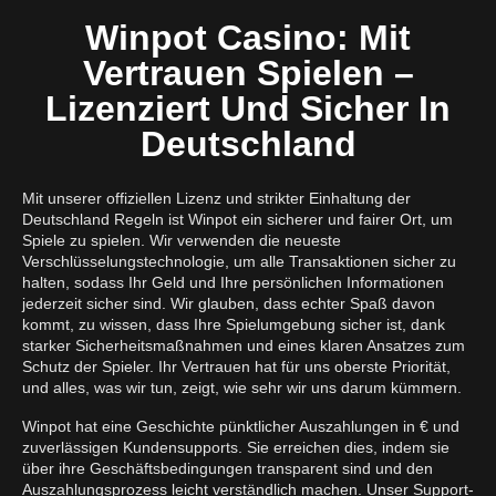
Winpot Casino: Mit
Vertrauen Spielen –
Lizenziert Und Sicher In
Deutschland
Mit unserer offiziellen Lizenz und strikter Einhaltung der
Deutschland Regeln ist Winpot ein sicherer und fairer Ort, um
Spiele zu spielen. Wir verwenden die neueste
Verschlüsselungstechnologie, um alle Transaktionen sicher zu
halten, sodass Ihr Geld und Ihre persönlichen Informationen
jederzeit sicher sind. Wir glauben, dass echter Spaß davon
kommt, zu wissen, dass Ihre Spielumgebung sicher ist, dank
starker Sicherheitsmaßnahmen und eines klaren Ansatzes zum
Schutz der Spieler. Ihr Vertrauen hat für uns oberste Priorität,
und alles, was wir tun, zeigt, wie sehr wir uns darum kümmern.
Winpot hat eine Geschichte pünktlicher Auszahlungen in € und
zuverlässigen Kundensupports. Sie erreichen dies, indem sie
über ihre Geschäftsbedingungen transparent sind und den
Auszahlungsprozess leicht verständlich machen. Unser Support-