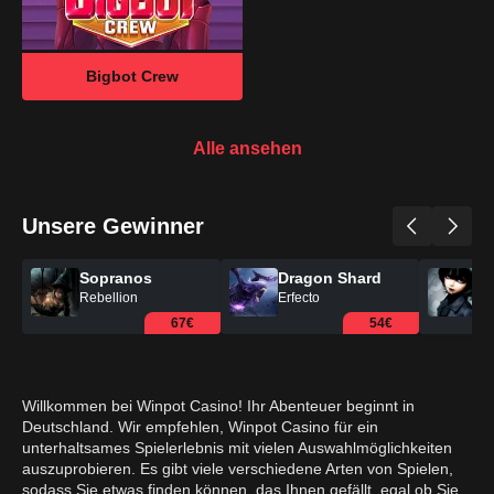
Bigbot Crew
Alle ansehen
Unsere Gewinner
Sopranos
Dragon Shard
Ey
Rebellion
Erfecto
Na
67€
54€
Willkommen bei Winpot Casino! Ihr Abenteuer beginnt in
Deutschland. Wir empfehlen, Winpot Casino für ein
unterhaltsames Spielerlebnis mit vielen Auswahlmöglichkeiten
auszuprobieren. Es gibt viele verschiedene Arten von Spielen,
sodass Sie etwas finden können, das Ihnen gefällt, egal ob Sie