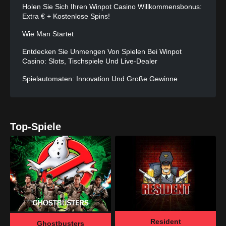
Holen Sie Sich Ihren Winpot Casino Willkommensbonus:
Extra € + Kostenlose Spins!
Wie Man Startet
Entdecken Sie Unmengen Von Spielen Bei Winpot
Casino: Slots, Tischspiele Und Live-Dealer
Spielautomaten: Innovation Und Große Gewinne
Tischspiele Für Menschen, Die Strategie Lieben
Live-Dealer-Erlebnisse Für Echtzeit-Action
Top-Spiele
Wöchentliche Promotionen: Kostenlose Spins,
Cashback Und Turniere Bei Winpot
Wie Man Das Beste Aus Unseren Wöchentlichen
Angeboten Herausholt
Treten Sie Dem Vip-Club Bei Winpot Casino Bei:
Erhalten Sie Besondere Belohnungen
Vip-Mitglieder Erhalten Besondere Funktionen
Resident
Ghostbusters