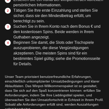
persönlichen Informationen.
Tätigen Sie Ihre erste Einzahlung und stellen Sie
sicher, dass sie den Mindestbetrag erfüllt, um
berechtigt zu sein.
Suchen Sie in Ihrem Konto nach dem Bonus € und
den kostenlosen Spins. Beide werden in Ihrem
Guthaben angezeigt.
Beginnen Sie damit, die Slots oder Tischspiele
auszuprobieren, die diese Vergünstigungen
akzeptieren. Die meisten Spins sind für ein
bestimmtes Spiel gültig; siehe die Promotionsseite
für Details.
Unser Team priorisiert benutzerfreundliche Erfahrungen,
einschließlich unkomplizierter Umsatzbedingungen und klarer
Ablaufdaten. Das Winpot-Willkommenspaket ist so gestaltet,
dass Sie sich auf den Spaß konzentrieren können: erfüllen Sie
Anforderungen, indem Sie Ihre Lieblingstitel spielen, und
überwachen Sie den Umsatzfortschritt in Echtzeit in Ihrem Profil.
Sobald alle Anforderungen erfüllt sind, werden Auszahlungen