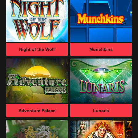
Häufige Zahlungswege
Night of the Wolf
Munchkins
Adventure Palace
Lunaris