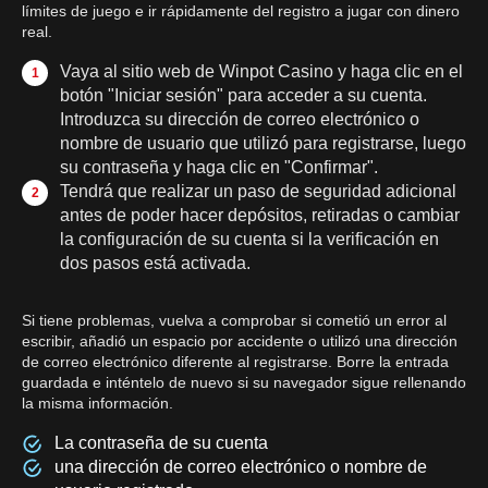
límites de juego e ir rápidamente del registro a jugar con dinero
real.
Vaya al sitio web de Winpot Casino y haga clic en el
botón "Iniciar sesión" para acceder a su cuenta.
Introduzca su dirección de correo electrónico o
nombre de usuario que utilizó para registrarse, luego
su contraseña y haga clic en "Confirmar".
Tendrá que realizar un paso de seguridad adicional
antes de poder hacer depósitos, retiradas o cambiar
la configuración de su cuenta si la verificación en
dos pasos está activada.
Si tiene problemas, vuelva a comprobar si cometió un error al
escribir, añadió un espacio por accidente o utilizó una dirección
de correo electrónico diferente al registrarse. Borre la entrada
guardada e inténtelo de nuevo si su navegador sigue rellenando
la misma información.
La contraseña de su cuenta
una dirección de correo electrónico o nombre de