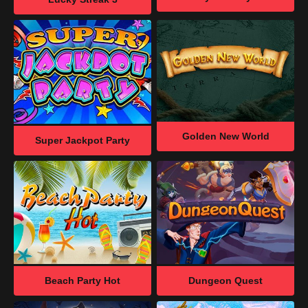
Golden New World
Super Jackpot Party
Beach Party Hot
Dungeon Quest