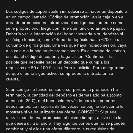
Los códigos de cupón suelen introducirse al hacer un depósito o
en un campo llamado "Código de promoción" en la caja o en el
área de promociones. Introduzca el código exactamente como
se le proporcionó, luego confirme que funcionó antes de pagar.
Debería ver la información del bono vinculada a su depósito si
el código funcionó, como "Bono de depósito hasta €200" o un
conjunto de giros gratis. Una vez que haya iniciado sesión, vaya
a la caja o a la página de promociones. En el campo del código,
escriba el código de cupón y haga clic en "Confirmar". Es
posible que necesite hacer un depósito que cumpla los
requisitos de 50 o 100 € si la oferta lo solicita. Para asegurarse
de que el bono sigue activo, compruebe la entrada en su
cuenta.
Si un código no funciona, suele ser porque la promoción ha
terminado, la cantidad del depósito es demasiado baja (como
menos de 20 €), o el bono solo es válido para los primeros
depositantes. La mayoría de las veces, su página de cuenta le
mostrará si ya ha utilizado esa oferta. CONSEJO: Si puede
utilizar más de una promoción al mismo tiempo, active solo la
que desea utilizar ahora. Hay algunos bonos que no se pueden
combinar, y si elige una oferta diferente, sus requisitos de