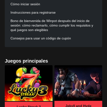
Cómo iniciar sesión
Instrucciones para registrarse
Bono de bienvenida de Winpot después del inicio de
sesión: cómo reclamarlo, cómo cumplir los requisitos y
qué juegos son elegibles
Consejos para usar un código de cupón
Depósitos en Winpot Casino
Proceso de retirada de Winpot: verificación, tiempos de
procesamiento y comisiones
Juegos principales
Cómo iniciar sesión en Winpot Casino
Qué hacer si su contraseña es incorrecta
Jekyll and Hyde
Lucky Streak 3