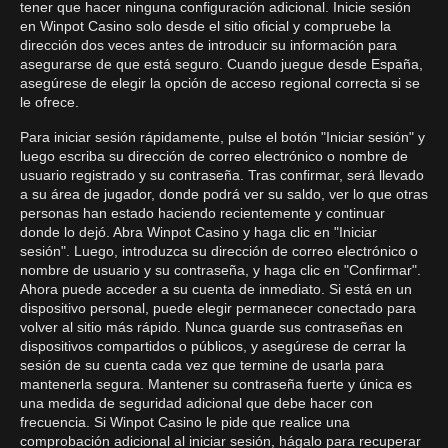
tener que hacer ninguna configuración adicional. Inicie sesión
en Winpot Casino solo desde el sitio oficial y compruebe la
dirección dos veces antes de introducir su información para
asegurarse de que está seguro. Cuando juegue desde España,
asegúrese de elegir la opción de acceso regional correcta si se
le ofrece.
Para iniciar sesión rápidamente, pulse el botón "Iniciar sesión" y
luego escriba su dirección de correo electrónico o nombre de
usuario registrado y su contraseña. Tras confirmar, será llevado
a su área de jugador, donde podrá ver su saldo, ver lo que otras
personas han estado haciendo recientemente y continuar
donde lo dejó. Abra Winpot Casino y haga clic en "Iniciar
sesión". Luego, introduzca su dirección de correo electrónico o
nombre de usuario y su contraseña, y haga clic en "Confirmar".
Ahora puede acceder a su cuenta de inmediato. Si está en un
dispositivo personal, puede elegir permanecer conectado para
volver al sitio más rápido. Nunca guarde sus contraseñas en
dispositivos compartidos o públicos, y asegúrese de cerrar la
sesión de su cuenta cada vez que termine de usarla para
mantenerla segura. Mantener su contraseña fuerte y única es
una medida de seguridad adicional que debe hacer con
frecuencia. Si Winpot Casino le pide que realice una
comprobación adicional al iniciar sesión, hágalo para recuperar