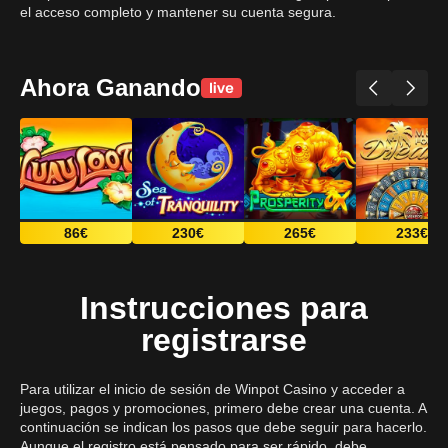
el acceso completo y mantener su cuenta segura.
Ahora Ganando
86€
230€
265€
233€
Instrucciones para
registrarse
Para utilizar el inicio de sesión de Winpot Casino y acceder a
juegos, pagos y promociones, primero debe crear una cuenta. A
continuación se indican los pasos que debe seguir para hacerlo.
Aunque el registro está pensado para ser rápido, debe