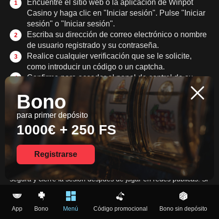
Encuentre el sitio web o la aplicación de Winpot
Casino y haga clic en "Iniciar sesión". Pulse "Iniciar
sesión" o "Iniciar sesión".
Escriba su dirección de correo electrónico o nombre
de usuario registrado y su contraseña.
Realice cualquier verificación que se le solicite,
como introducir un código o un captcha.
Confirme para acceder al panel de control de su
cuenta.
Bono
Como consejo, utilice la misma información de inicio de sesión
para primer depósito
que utilizó para registrarse, y no permita que el autocompletado
1000€ + 250 FS
rellene información antigua. Escritorio: Utilice el botón de inicio
de sesión en la barra de navegación superior y asegúrese de
que las cookies estén activadas. Móvil: Utilice la aplicación
Registrarse
oficial o el sitio móvil en su lugar, y asegúrese de que su
navegador esté actualizado. Guarde sus contraseñas de forma
segura y cierre la sesión después de jugar en redes públicas. Si
no puede acceder a Winpot Casino, intente cambiar su
contraseña o envíe un correo electrónico al soporte con la
información de su cuenta y un mensaje breve sobre lo que salió
App
Bono
Menú
Código promocional
Bono sin depósito
mal.