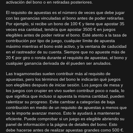
activación del bono o en retiradas posteriores.
El requisito de apuestas es el número de veces que debe jugar
con las ganancias vinculadas al bono antes de poder retirarlas.
Por ejemplo, si recibe un bono de 100 € y tiene que apostar 35
veces esa cantidad, tendría que apostar 3500 € en juegos
elegibles antes de poder retirar el bono. Esté atento a la tasa de
contribución por tipo de juego, cualquier límite de apuesta
máximo mientras el bono esté activo, y la ventana de caducidad
en el rastreador de su cuenta. Siempre que no apueste más de
20 € por giro o ronda durante el requisito de apuestas, el bono y
cualquier ganancia derivada de él pueden ser anulados.
Las tragamonedas suelen contribuir más al requisito de
apuestas, pero los términos del bono le indicarán qué juegos
son elegibles después de iniciar sesión. Los juegos de mesa y
los juegos con crupier en vivo suelen contribuir poco o nada, lo
que significa que incluso si apuesta la misma cantidad, pueden
ralentizar su progreso. Evite cambiar a categorías de baja
contribución en medio de un requisito de apuestas a menos que
no le importe avanzar menos. Esto le ayudará a mantenerse
eficiente. Puede comprobar si un juego es elegible abriendo su
panel de información o la página de detalles del bono. Esto
debe hacerse antes de realizar apuestas grandes como 500 €.