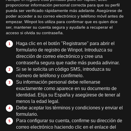
proporcionar información personal correcta para que su perfil
pueda ser verificado rápidamente más adelante. Asegúrese de
poder acceder a su correo electrónico y teléfono móvil antes de
empezar. Winpot los utiliza para confirmar que es quien dice
ser, mantener su cuenta segura y ayudarle a recuperar el
acceso si olvida su contraseña.
Haga clic en el botón "Registrarse" para abrir el
formulario de registro de Winpot. Introduzca su
dirección de correo electrónico y cree una
contraseña segura que nadie más pueda adivinar.
Si se le solicita un código SMS, introduzca su
número de teléfono y confírmelo.
Su información personal debe rellenarse
exactamente como aparece en su documento de
identidad. Elija su España y asegúrese de tener al
menos la edad legal.
Debe aceptar los términos y condiciones y enviar el
formulario.
Para configurar su cuenta, confirme su dirección de
correo electrónico haciendo clic en el enlace del