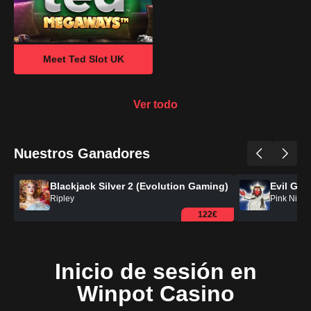
Meet Ted Slot UK
Ver todo
Nuestros Ganadores
Blackjack Silver 2 (Evolution Gaming)
Evil Ge
Ripley
Pink Nigh
122€
Inicio de sesión en
Winpot Casino