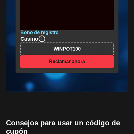
Bono de registro
Casino
WINPOT100
Reclamar ahora
Consejos para usar un código de
cupón