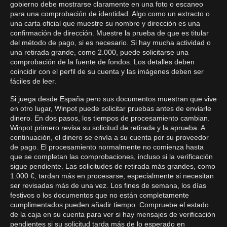
gobierno debe mostrarse claramente en una foto o escaneo
para una comprobación de identidad. Algo como un extracto o
una carta oficial que muestre su nombre y dirección es una
confirmación de dirección. Muestre la prueba de que es titular
del método de pago, si es necesario. Si hay mucha actividad o
una retirada grande, como 2.000, puede solicitarse una
comprobación de la fuente de fondos. Los detalles deben
coincidir con el perfil de su cuenta y las imágenes deben ser
fáciles de leer.
Si juega desde España pero sus documentos muestran que vive
en otro lugar, Winpot puede solicitar pruebas antes de enviarle
dinero. En dos pasos, los tiempos de procesamiento cambian.
Winpot primero revisa su solicitud de retirada y la aprueba. A
continuación, el dinero se envía a su cuenta por su proveedor
de pago. El procesamiento normalmente no comienza hasta
que se completan las comprobaciones, incluso si la verificación
sigue pendiente. Las solicitudes de retirada más grandes, como
1.000 €, tardan más en procesarse, especialmente si necesitan
ser revisadas más de una vez. Los fines de semana, los días
festivos o los documentos que no están completamente
cumplimentados pueden añadir tiempo. Compruebe el estado
de la caja en su cuenta para ver si hay mensajes de verificación
pendientes si su solicitud tarda más de lo esperado en