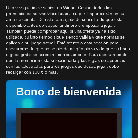
Una vez que inicie sesión en Winpot Casino, todas las
promociones activas vinculadas a su perfil aparecerán en su
área de cuenta. De esta forma, puede consultar lo que está
disponible antes de depositar dinero o empezar a jugar.
También puede comprobar aquí si una oferta ya ha sido
utilizada, cuánto tiempo sigue siendo válida y qué normas se
aplican a su juego actual. Esté atento a esta sección para
asegurarse de que no se pierde ningún plazo y de que su bono
o giros gratis se acreditan correctamente. Para asegurarse de
que la promoción está seleccionada y las reglas de apuestas
son las adecuadas para los juegos que desea jugar, debe
recargar con 100 € o más.
Bono de bienvenida