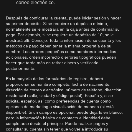
correo electrónico.
Después de configurar la cuenta, puede iniciar sesión y hacer
su primer depósito. Si se requiere un depósito mínimo,
normalmente se le mostrará en la caja antes de confirmar su
pago. Por ejemplo, si se requiere un depósito de 10, se le
mostrará allí. Consejo: Toda la información de su cuenta y los
métodos de pago deben tener la misma ortografía de su
nombre. Los errores pequeños como nombres intermedios
adicionales, orden incorrecto o errores tipográficos pueden
hacer que tarde más en retirar dinero y verificarlo
posteriormente.
En la mayoría de los formularios de registro, deberá
proporcionar su nombre completo, fecha de nacimiento,
dirección de correo electrónico, número de teléfono, dirección
residencial (calle, ciudad y código postal), España y, si se
solicita, español, así como preferencias de cuenta como
opciones de marketing o visualización de moneda (si está
disponible). Si un campo es opcional, puede dejarlo en blanco,
pero la información básica de contacto e identidad debe
completarse desde el principio. Puede realizar pagos y
consultar su cuenta sin tener que volver a introducir su