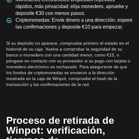
rápidos, más privacidad; elija monedero, apruebe y
deposite €30 con menos pasos.
Criptomonedas: Envíe dinero a una dirección, espere
las confirmaciones y deposite €10 para empezar.
Si su depósito no aparece, compruebe primero el estado en el
historial de su caja. Vuelva a comprobar la seguridad de su
banco o monedero con una cantidad menor, como €15, o
póngase en contacto con su proveedor si su pago con tarjeta o
monedero electrónico es rechazado. Para asegurarse de que
los fondos de criptomonedas se enviaron a la dirección
mostrada en la caja de Winpot, compruebe el hash de la
transacción y las confirmaciones de la red.
Proceso de retirada de
Winpot: verificación,